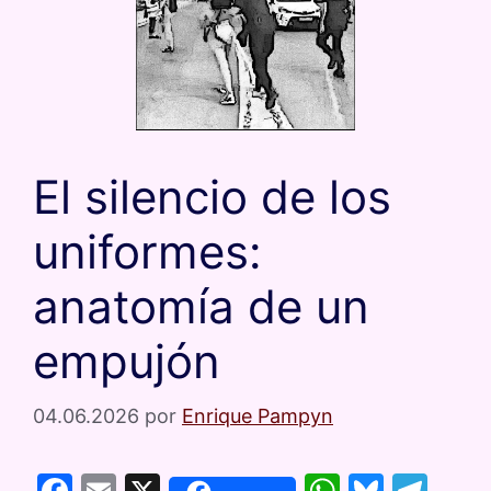
El silencio de los
uniformes:
anatomía de un
empujón
04.06.2026
por
Enrique Pampyn
F
E
X
W
Bl
T