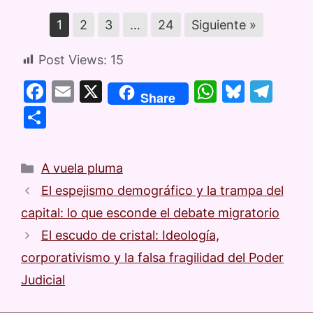
1
2
3
…
24
Siguiente »
Post Views:
15
F
E
X
W
Bl
T
Share
a
m
h
u
el
C
c
ai
at
e
e
o
e
l
s
s
gr
m
A vuela pluma
b
A
k
a
p
El espejismo demográfico y la trampa del
o
p
y
m
ar
capital: lo que esconde el debate migratorio
o
p
tir
El escudo de cristal: Ideología,
k
corporativismo y la falsa fragilidad del Poder
Judicial