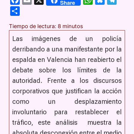
Share
a
m
h
u
el
C
c
ai
at
e
e
o
e
l
s
s
gr
Tiempo de lectura:
8
minutos
m
b
A
k
a
p
Las imágenes de un policía
o
p
y
m
ar
derribando a una manifestante por la
o
p
tir
espalda en Valencia han reabierto el
k
debate sobre los límites de la
autoridad. Frente a los discursos
corporativos que justifican la acción
como un desplazamiento
involuntario para restablecer el
tráfico, este análisis muestra la
absoluta desconexión entre el medio