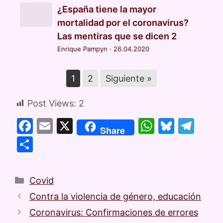
¿España tiene la mayor
mortalidad por el coronavirus?
Las mentiras que se dicen 2
Enrique Pampyn
·
26.04.2020
1
2
Siguiente »
Post Views:
2
F
E
X
W
Bl
T
Share
a
m
h
u
el
C
c
ai
at
e
e
o
e
l
s
s
gr
m
Covid
b
A
k
a
p
Contra la violencia de género, educación
o
p
y
m
ar
Coronavirus: Confirmaciones de errores
o
p