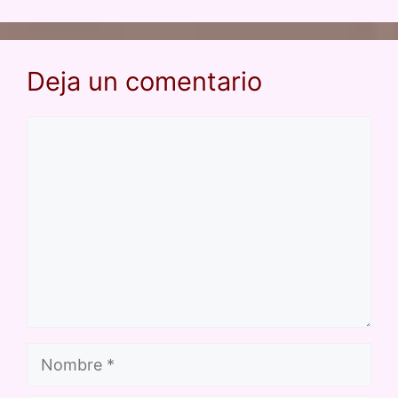
tir
k
Deja un comentario