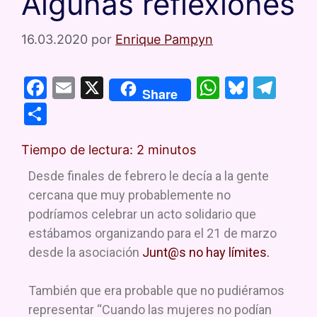
Algunas reflexiones
16.03.2020
por
Enrique Pampyn
F
E
X
W
Bl
T
Share
a
m
h
u
el
C
c
ai
at
e
e
o
e
l
s
s
gr
Tiempo de lectura:
2
minutos
m
b
A
k
a
p
Desde finales de febrero le decía a la gente
o
p
y
m
cercana que muy probablemente no
ar
podríamos celebrar un acto solidario que
o
p
tir
estábamos organizando para el 21 de marzo
k
desde la asociación
Junt@s no hay límites.
También que era probable que no pudiéramos
representar “Cuando las mujeres no podían