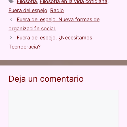
Filosofía
,
Filosofía en la vida cotidiana
,
o
p
y
m
ar
Fuera del espejo
,
Radio
o
p
tir
Fuera del espejo. Nueva formas de
k
organización social.
Fuera del espejo. ¿Necesitamos
Tecnocracia?
Deja un comentario