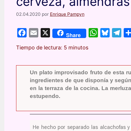
cerveza, almendras 
02.04.2020
por
Enrique Pampyn
F
E
X
W
Bl
T
Share
a
m
h
u
el
Tiempo de lectura:
5
minutos
c
ai
at
e
e
e
l
s
s
gr
b
A
k
a
Un plato improvisado fruto de esta ru
o
p
y
m
ingredientes de que disponía y según
o
p
en la terraza de la cocina. La merluz
k
estupendo.
He hecho por separado las alcachofas y 