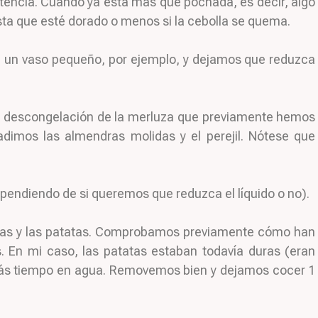
encia. Cuando ya está más que pochada, es decir, algo
ta que esté dorado o menos si la cebolla se quema.
o, un vaso pequeño, por ejemplo, y dejamos que reduzca
a descongelación de la merluza que previamente hemos
adimos las almendras molidas y el perejil. Nótese que
endiendo de si queremos que reduzca el líquido o no).
ofas y las patatas. Comprobamos previamente cómo han
. En mi caso, las patatas estaban todavía duras (eran
más tiempo en agua. Removemos bien y dejamos cocer 1