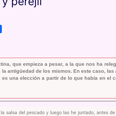
y perejil
C
o
m
p
ar
tina, que empieza a pesar, a la que nos ha rele
tir
 la antigüedad de los mismos. En este caso, las
a es una elección a partir de lo que había en el c
la salsa del pescado y luego las he juntado, antes de