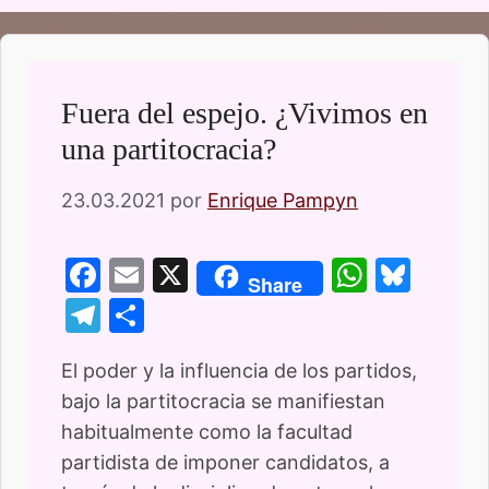
Fuera del espejo. ¿Vivimos en
una partitocracia?
23.03.2021
por
Enrique Pampyn
F
E
X
W
Bl
Share
a
m
h
u
T
C
c
ai
at
e
el
o
e
l
s
s
El poder y la influencia de los partidos,
e
m
bajo la partitocracia se manifiestan
b
A
k
gr
p
habitualmente como la facultad
o
p
y
a
ar
partidista de imponer candidatos, a
o
p