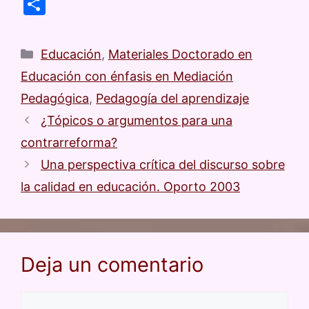
a
m
h
u
el
C
c
ai
at
e
e
o
e
l
s
s
gr
m
Educación
,
Materiales Doctorado en
b
A
k
a
p
Educación con énfasis en Mediación
o
p
y
m
ar
Pedagógica
,
Pedagogía del aprendizaje
o
p
tir
¿Tópicos o argumentos para una
k
contrarreforma?
Una perspectiva crítica del discurso sobre
la calidad en educación. Oporto 2003
Deja un comentario