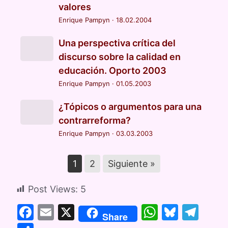
valores
Enrique Pampyn
·
18.02.2004
Una perspectiva crítica del
discurso sobre la calidad en
educación. Oporto 2003
Enrique Pampyn
·
01.05.2003
¿Tópicos o argumentos para una
contrarreforma?
Enrique Pampyn
·
03.03.2003
1
2
Siguiente »
Post Views:
5
F
E
X
W
Bl
T
Share