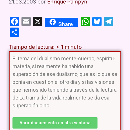
21.03.2003
por
Enrique Pampyn
F
E
X
W
Bl
T
Share
a
m
h
u
el
C
c
ai
at
e
e
o
e
l
s
s
gr
Tiempo de lectura:
< 1
minuto
m
b
A
k
a
p
El tema del dualismo mente-cuerpo, espíritu-
o
p
y
m
materia, si realmente ha habido una
ar
superación de ese dualismo, que es lo que se
o
p
tir
ponía en cuestión el otro día y si las visiones
k
que hemos ido teniendo a través de la lectura
de La trama de la vida realmente se da esa
superación o no.
Abrir docuemento en otra ventana