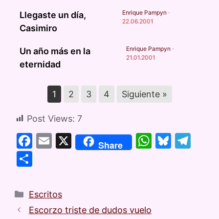
Enrique Pampyn
·
Llegaste un día,
22.06.2001
Casimiro
Enrique Pampyn
·
Un año más en la
21.01.2001
eternidad
1
2
3
4
Siguiente »
Post Views:
7
F
E
X
W
Bl
T
Share
a
m
h
u
el
C
c
ai
at
e
e
o
e
l
s
s
gr
m
Escritos
b
A
k
a
p
Escorzo triste de dudos vuelo
o
p
y
m