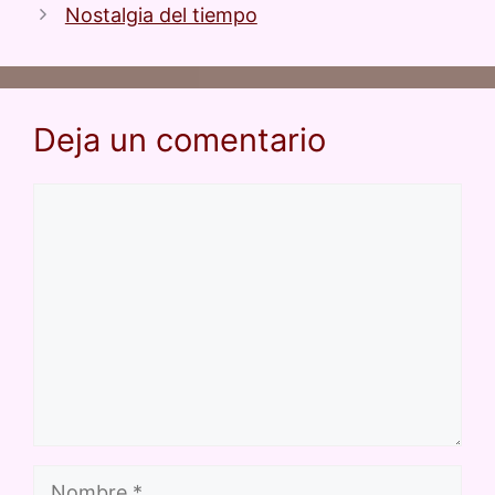
ar
Nostalgia del tiempo
o
p
tir
k
Deja un comentario