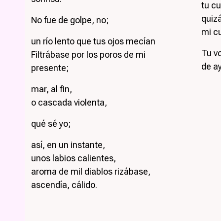
tu cu
quizá
No fue de golpe, no;
mi c
un río lento que tus ojos mecían
Tu v
Filtrábase por los poros de mi
de ay
presente;
¿
mar, al fin,
o cascada violenta,
qué sé yo;
así, en un instante,
unos labios calientes,
aroma de mil diablos rizábase,
ascendía, cálido.