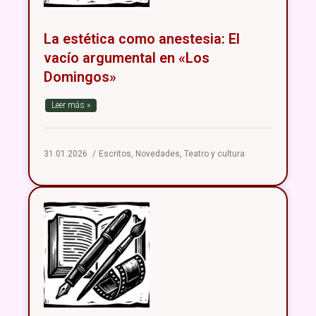
La estética como anestesia: El
vacío argumental en «Los
Domingos»
Leer más »
31.01.2026
Escritos
,
Novedades
,
Teatro y cultura