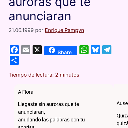
auroras que te
anunciaran
21.06.1999
por
Enrique Pampyn
F
E
X
W
Bl
T
Share
a
m
h
u
el
C
c
ai
at
e
e
o
e
l
s
s
gr
Tiempo de lectura:
2
minutos
m
b
A
k
a
p
A Flora
o
p
y
m
ar
o
p
tir
Ause
Llegaste sin auroras que te
k
anunciaran,
Quizá
anudando las palabras con tu
quizá
sonrisa.