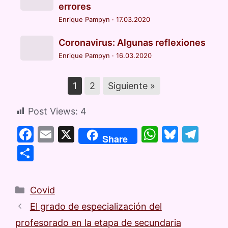
errores
Enrique Pampyn
·
17.03.2020
Coronavirus: Algunas reflexiones
Enrique Pampyn
·
16.03.2020
1
2
Siguiente »
Post Views:
4
F
E
X
W
Bl
T
Share
a
m
h
u
el
C
c
ai
at
e
e
o
e
l
s
s
gr
m
Covid
b
A
k
a
p
El grado de especialización del
o
p
y
m
ar
profesorado en la etapa de secundaria