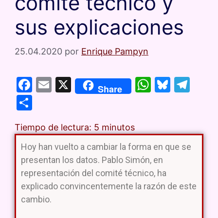
comité técnico y
sus explicaciones
25.04.2020
por
Enrique Pampyn
F
E
X
W
Bl
T
Share
a
m
h
u
el
C
c
ai
at
e
e
o
e
l
s
s
gr
Tiempo de lectura:
5
minutos
m
b
A
k
a
p
Hoy han vuelto a cambiar la forma en que se
o
p
y
m
presentan los datos. Pablo Simón, en
ar
representación del comité técnico, ha
o
p
tir
explicado convincentemente la razón de este
k
cambio.